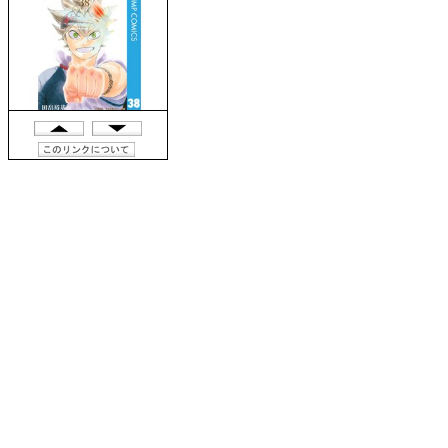
6位
7位