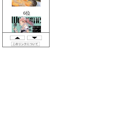
7位
8位