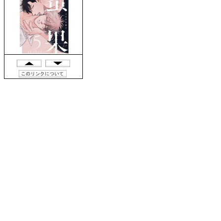
6位
7位